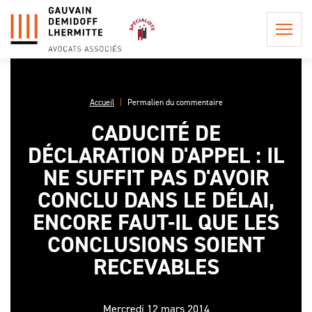
Accueil
Permalien du commentaire
CADUCITÉ DE
QUI
DÉCLARATION D'APPEL : IL
SOMMES-
NOUS ?
NE SUFFIT PAS D'AVOIR
POSTULATION ET
REPRÉSENTATION
CONCLU DANS LE DÉLAI,
LA
INFORMATION
PHILOSOPHIE
ENCORE FAUT-IL QUE LES
CONSEIL EN
PRÉCONTRACTUELLE
DU CABINET
PROCÉDURE
CONCLUSIONS SOIENT
LES
CIVILE
LES HONORAIRES DE
PROCÉDURES
RECEVABLES
L'ÉQUIPE
POSTULATION ET DE
EN APPEL,
ASSISTANCE ET
REPRÉSENTATION
UNE AFFAIRE
CONSEIL
DE
Mercredi 12 mars 2014