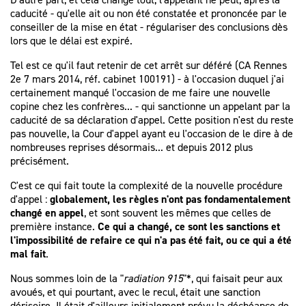
caducité - qu'elle ait ou non été constatée et prononcée par le
conseiller de la mise en état - régulariser des conclusions dès
lors que le délai est expiré.
Tel est ce qu'il faut retenir de cet arrêt sur déféré (CA Rennes
2e 7 mars 2014, réf. cabinet 100191) - à l'occasion duquel j'ai
certainement manqué l'occasion de me faire une nouvelle
copine chez les confrères... - qui sanctionne un appelant par la
caducité de sa déclaration d'appel. Cette position n'est du reste
pas nouvelle, la Cour d'appel ayant eu l'occasion de le dire à de
nombreuses reprises désormais... et depuis 2012 plus
précisément.
C'est ce qui fait toute la complexité de la nouvelle procédure
d'appel :
globalement, les règles n'ont pas fondamentalement
changé en appel
, et sont souvent les mêmes que celles de
première instance.
Ce qui a changé, ce sont les sanctions et
l'impossibilité de refaire ce qui n'a pas été fait, ou ce qui a été
mal fait
.
Nous sommes loin de la "
radiation 915
"*, qui faisait peur aux
avoués, et qui pourtant, avec le recul, était une sanction
dérisoire. Il était d'ailleurs initialement prévu la déchéance de