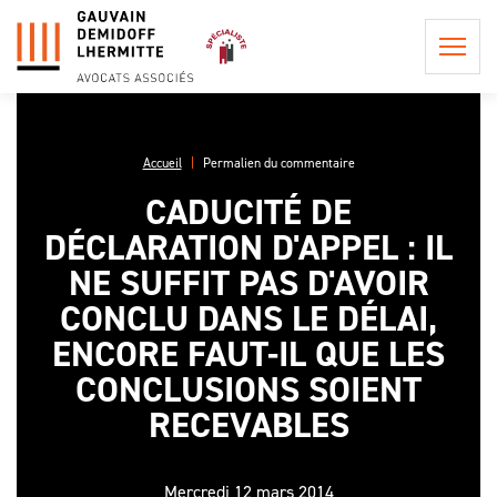
Accueil
Permalien du commentaire
CADUCITÉ DE
QUI
DÉCLARATION D'APPEL : IL
SOMMES-
NOUS ?
NE SUFFIT PAS D'AVOIR
POSTULATION ET
REPRÉSENTATION
CONCLU DANS LE DÉLAI,
LA
INFORMATION
PHILOSOPHIE
ENCORE FAUT-IL QUE LES
CONSEIL EN
PRÉCONTRACTUELLE
DU CABINET
PROCÉDURE
CONCLUSIONS SOIENT
LES
CIVILE
LES HONORAIRES DE
PROCÉDURES
RECEVABLES
L'ÉQUIPE
POSTULATION ET DE
EN APPEL,
ASSISTANCE ET
REPRÉSENTATION
UNE AFFAIRE
CONSEIL
DE
Mercredi 12 mars 2014