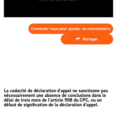
SPÉCIALISTE
LES HONORAIRES
D’ASSISTANCE
FAIRE APPEL
D'UN
LES AUTRES
JUGEMENT ?
DÉMARCHES
Connecter vous pour ajouter un commentaire
PROCÉDURE
Partager
D'APPEL
La caducité de déclaration d'appel ne sanctionne pas
nécessairement une absence de conclusions dans le
délai de trois mois de l'article 908 du CPC, ou un
défaut de signification de la déclaration d'appel.