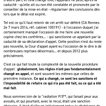
caducité - qu'elle ait ou non été constatée et prononcée par le
conseiller de la mise en état - régulariser des conclusions dès
lors que le délai est expiré.
Tel est ce qu'il faut retenir de cet arrêt sur déféré (CA Rennes
2e 7 mars 2014, réf. cabinet 100191) - à l'occasion duquel j'ai
certainement manqué l'occasion de me faire une nouvelle
copine chez les confrères... - qui sanctionne un appelant par la
caducité de sa déclaration d'appel. Cette position n'est du reste
pas nouvelle, la Cour d'appel ayant eu l'occasion de le dire à de
nombreuses reprises désormais... et depuis 2012 plus
précisément.
C'est ce qui fait toute la complexité de la nouvelle procédure
d'appel :
globalement, les règles n'ont pas fondamentalement
changé en appel
, et sont souvent les mêmes que celles de
première instance.
Ce qui a changé, ce sont les sanctions et
l'impossibilité de refaire ce qui n'a pas été fait, ou ce qui a été
mal fait
.
Nous sommes loin de la "
radiation 915
"*, qui faisait peur aux
avoués, et qui pourtant, avec le recul, était une sanction
dérisoire. Il était d'ailleurs initialement prévu la déchéance de