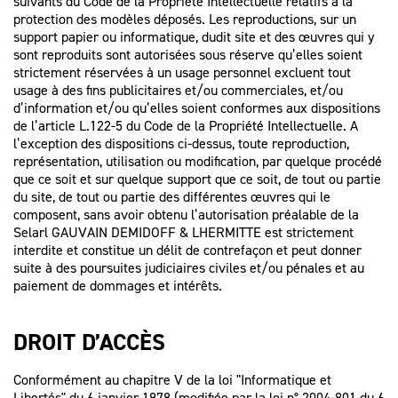
suivants du Code de la Propriété Intellectuelle relatifs à la
protection des modèles déposés. Les reproductions, sur un
support papier ou informatique, dudit site et des œuvres qui y
sont reproduits sont autorisées sous réserve qu’elles soient
strictement réservées à un usage personnel excluent tout
usage à des fins publicitaires et/ou commerciales, et/ou
d’information et/ou qu’elles soient conformes aux dispositions
de l’article L.122-5 du Code de la Propriété Intellectuelle. A
l’exception des dispositions ci-dessus, toute reproduction,
représentation, utilisation ou modification, par quelque procédé
que ce soit et sur quelque support que ce soit, de tout ou partie
du site, de tout ou partie des différentes œuvres qui le
composent, sans avoir obtenu l’autorisation préalable de la
Selarl GAUVAIN DEMIDOFF & LHERMITTE est strictement
interdite et constitue un délit de contrefaçon et peut donner
suite à des poursuites judiciaires civiles et/ou pénales et au
paiement de dommages et intérêts.
DROIT D’ACCÈS
Conformément au chapitre V de la loi "Informatique et
Libertés" du 6 janvier 1978 (modifiée par la loi n° 2004-801 du 6