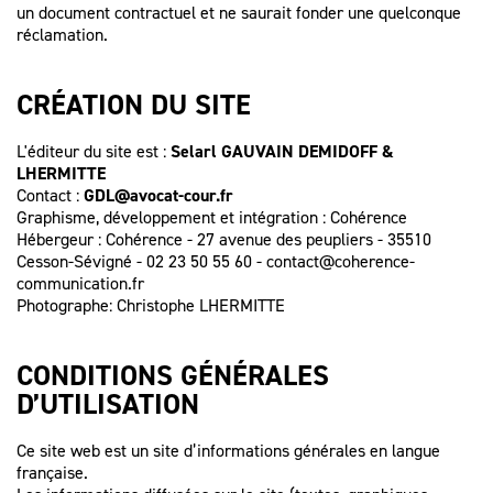
SPÉCIALISTE
LES HONORAIRES
un document contractuel et ne saurait fonder une quelconque
D’ASSISTANCE
réclamation.
FAIRE APPEL
D'UN
LES AUTRES
CRÉATION DU SITE
JUGEMENT ?
DÉMARCHES
L'éditeur du site est :
Selarl
GAUVAIN DEMIDOFF &
PROCÉDURE
LHERMITTE
D'APPEL
Contact :
GDL@avocat-cour.fr
Graphisme, développement et intégration : Cohérence
Hébergeur : Cohérence - 27 avenue des peupliers - 35510
Cesson-Sévigné - 02 23 50 55 60 -
contact@coherence-
communication.fr
Photographe:
Christophe LHERMITTE
CONDITIONS GÉNÉRALES
D’UTILISATION
Ce site web est un site d’informations générales en langue
française.