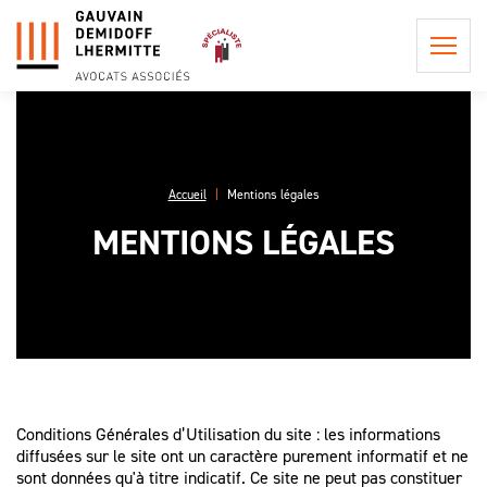
Accueil
Mentions légales
QUI
MENTIONS LÉGALES
SOMMES-
NOUS ?
POSTULATION ET
REPRÉSENTATION
LA
INFORMATION
PHILOSOPHIE
CONSEIL EN
PRÉCONTRACTUELLE
DU CABINET
PROCÉDURE
LES
CIVILE
LES HONORAIRES DE
PROCÉDURES
L'ÉQUIPE
POSTULATION ET DE
EN APPEL,
Conditions Générales d’Utilisation du site : les informations
ASSISTANCE ET
REPRÉSENTATION
UNE AFFAIRE
diffusées sur le site ont un caractère purement informatif et ne
CONSEIL
DE
sont données qu'à titre indicatif. Ce site ne peut pas constituer