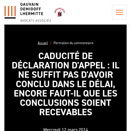
Accueil
Permalien du commentaire
CADUCITÉ DE
QUI
DÉCLARATION D'APPEL : IL
SOMMES-
NOUS ?
NE SUFFIT PAS D'AVOIR
POSTULATION ET
REPRÉSENTATION
CONCLU DANS LE DÉLAI,
LA
INFORMATION
PHILOSOPHIE
ENCORE FAUT-IL QUE LES
CONSEIL EN
PRÉCONTRACTUELLE
DU CABINET
PROCÉDURE
CONCLUSIONS SOIENT
LES
CIVILE
LES HONORAIRES DE
PROCÉDURES
RECEVABLES
L'ÉQUIPE
POSTULATION ET DE
EN APPEL,
ASSISTANCE ET
REPRÉSENTATION
UNE AFFAIRE
CONSEIL
DE
Mercredi 12 mars 2014