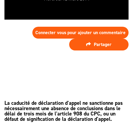
SPÉCIALISTE
LES HONORAIRES
D’ASSISTANCE
FAIRE APPEL
D'UN
LES AUTRES
JUGEMENT ?
DÉMARCHES
Connecter vous pour ajouter un commentaire
PROCÉDURE
Partager
D'APPEL
La caducité de déclaration d'appel ne sanctionne pas
nécessairement une absence de conclusions dans le
délai de trois mois de l'article 908 du CPC, ou un
défaut de signification de la déclaration d'appel.