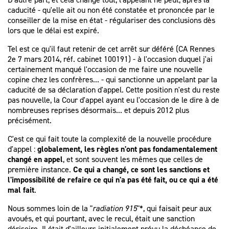
caducité - qu'elle ait ou non été constatée et prononcée par le
conseiller de la mise en état - régulariser des conclusions dès
lors que le délai est expiré.
Tel est ce qu'il faut retenir de cet arrêt sur déféré (CA Rennes
2e 7 mars 2014, réf. cabinet 100191) - à l'occasion duquel j'ai
certainement manqué l'occasion de me faire une nouvelle
copine chez les confrères... - qui sanctionne un appelant par la
caducité de sa déclaration d'appel. Cette position n'est du reste
pas nouvelle, la Cour d'appel ayant eu l'occasion de le dire à de
nombreuses reprises désormais... et depuis 2012 plus
précisément.
C'est ce qui fait toute la complexité de la nouvelle procédure
d'appel :
globalement, les règles n'ont pas fondamentalement
changé en appel
, et sont souvent les mêmes que celles de
première instance.
Ce qui a changé, ce sont les sanctions et
l'impossibilité de refaire ce qui n'a pas été fait, ou ce qui a été
mal fait
.
Nous sommes loin de la "
radiation 915
"*, qui faisait peur aux
avoués, et qui pourtant, avec le recul, était une sanction
dérisoire. Il était d'ailleurs initialement prévu la déchéance de