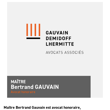
SPÉCIALISTE
LES HONORAIRES
D’ASSISTANCE
FAIRE APPEL
D'UN
LES AUTRES
JUGEMENT ?
DÉMARCHES
PROCÉDURE
D'APPEL
MAÎTRE
Bertrand
GAUVAIN
Avocat honoraire
Maître Bertrand Gauvain est avocat honoraire,