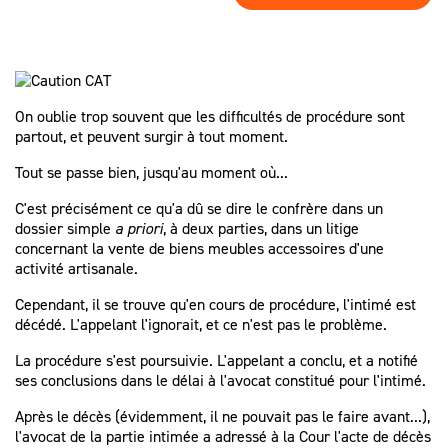
SPÉCIALISTE
LES HONORAIRES
D’ASSISTANCE
FAIRE APPEL
D'UN
LES AUTRES
JUGEMENT ?
DÉMARCHES
On oublie trop souvent que les difficultés de procédure sont
partout, et peuvent surgir à tout moment.
PROCÉDURE
D'APPEL
Tout se passe bien, jusqu'au moment où...
C'est précisément ce qu'a dû se dire le confrère dans un
dossier simple
a priori
, à deux parties, dans un litige
concernant la vente de biens meubles accessoires d'une
activité artisanale.
Cependant, il se trouve qu'en cours de procédure, l'intimé est
décédé. L'appelant l'ignorait, et ce n'est pas le problème.
La procédure s'est poursuivie. L'appelant a conclu, et a notifié
ses conclusions dans le délai à l'avocat constitué pour l'intimé.
Après le décès (évidemment, il ne pouvait pas le faire avant...),
l'avocat de la partie intimée a adressé à la Cour l'acte de décès