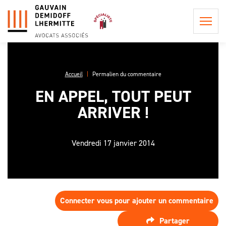
Accueil
Permalien du commentaire
EN APPEL, TOUT PEUT
QUI
ARRIVER !
SOMMES-
NOUS ?
POSTULATION ET
REPRÉSENTATION
Vendredi 17 janvier 2014
LA
INFORMATION
PHILOSOPHIE
CONSEIL EN
PRÉCONTRACTUELLE
DU CABINET
PROCÉDURE
LES
CIVILE
LES HONORAIRES DE
PROCÉDURES
L'ÉQUIPE
POSTULATION ET DE
EN APPEL,
Connecter vous pour ajouter un commentaire
ASSISTANCE ET
REPRÉSENTATION
UNE AFFAIRE
CONSEIL
DE
Partager