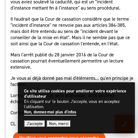
vous aviez soulevé la caducité, qui est un "incident
d'instance mettant fin à l'instance" au sens procédural.
Il faudrait que la Cour de cassation considère que le terme
"incident d'instance" ne renvoie pas aux articles 384-385,
mais doit être entendu au sens de "incident devant le
conseiller de la mise en état". Mais il ne semble pas que ce
soit ainsi que la Cour de cassation l'entende, en l'état.
Mais l'arrêt publié du 28 janvier 2016 de la Cour de
cassation pourrait éventuellement permettre un lecture
extensive.
Je vous ai déjà donné pas mal d'éléments... qu'en principe je
facture.
Ce site utilise cookies pour améliorer votre expérience
Lorsque votre avocat sera disponible, vous pourrez
d'utilisateur
échanger sur ces points de procédure.
En cliquant sur le bouton
J'accepte
, vous en acceptez
l'utilisation.
Non, donnez-moi plus d'infos
Cordialement,
CL
J'accepte
Non, merci
Veuillez vous connecter pour répondre