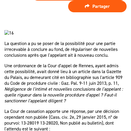
SPÉCIALISTE
LES HONORAIRES
Partager
D’ASSISTANCE
FAIRE APPEL
D'UN
LES AUTRES
JUGEMENT ?
DÉMARCHES
PROCÉDURE
La question a pu se poser de la possibilité pour une partie
D'APPEL
irrecevable à conclure au fond, de régulariser de nouvelles
conclusions après que l'appelant ait à nouveau conclu.
Une ordonnance de la Cour d'appel de Rennes, ayant admis
cette possibilité, avait donné lieu à un article dans la Gazette
du Palais, au demeurant cité en bibliographie sus l'article 909
du Code de procédure civile : Gaz. Pal. 9-11 juin 2013, p. 11,
Négligence de l'intimé et nouvelles conclusions de l'appelant :
quelle rigueur dans la nouvelle procédure d'appel ? Faut-il
sanctionner l'appelant diligent ?
La Cour de cassation apporte une réponse, par une décision
cependant non publiée (Cass. civ. 2e, 29 janvier 2015, n° de
pourvoi: 13-28019 13-28020, Non publié au bulletin), dont
l'attendu est le suivant :