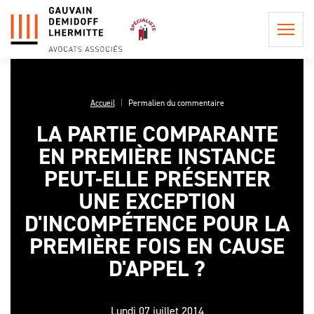
Accueil
Permalien du commentaire
LA PARTIE COMPARANTE
QUI
EN PREMIÈRE INSTANCE
SOMMES-
NOUS ?
PEUT-ELLE PRÉSENTER
POSTULATION ET
REPRÉSENTATION
UNE EXCEPTION
LA
INFORMATION
PHILOSOPHIE
D'INCOMPÉTENCE POUR LA
CONSEIL EN
PRÉCONTRACTUELLE
DU CABINET
PROCÉDURE
PREMIÈRE FOIS EN CAUSE
LES
CIVILE
LES HONORAIRES DE
PROCÉDURES
D'APPEL ?
L'ÉQUIPE
POSTULATION ET DE
EN APPEL,
ASSISTANCE ET
REPRÉSENTATION
UNE AFFAIRE
CONSEIL
DE
Lundi 07 juillet 2014