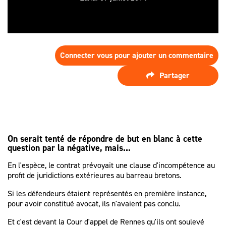
SPÉCIALISTE
LES HONORAIRES
D’ASSISTANCE
FAIRE APPEL
D'UN
LES AUTRES
JUGEMENT ?
DÉMARCHES
Connecter vous pour ajouter un commentaire
PROCÉDURE
Partager
D'APPEL
On serait tenté de répondre de but en blanc à cette
question par la négative, mais...
En l'espèce, le contrat prévoyait une clause d'incompétence au
profit de juridictions extérieures au barreau bretons.
Si les défendeurs étaient représentés en première instance,
pour avoir constitué avocat, ils n'avaient pas conclu.
Et c'est devant la Cour d'appel de Rennes qu'ils ont soulevé