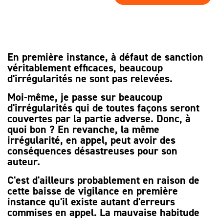
SPÉCIALISTE
LES HONORAIRES
D’ASSISTANCE
FAIRE APPEL
D'UN
LES AUTRES
JUGEMENT ?
DÉMARCHES
En première instance, à défaut de sanction
véritablement efficaces, beaucoup
PROCÉDURE
d'irrégularités ne sont pas relevées.
D'APPEL
Moi-même, je passe sur beaucoup
d'irrégularités qui de toutes façons seront
couvertes par la partie adverse. Donc, à
quoi bon ? En revanche, la même
irrégularité, en appel, peut avoir des
conséquences désastreuses pour son
auteur.
C'est d'ailleurs probablement en raison de
cette baisse de vigilance en première
instance qu'il existe autant d'erreurs
commises en appel. La mauvaise habitude