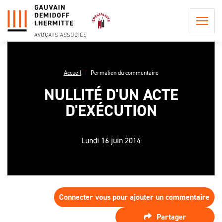
Accueil
Permalien du commentaire
NULLITÉ D'UN ACTE
QUI
D'EXÉCUTION
SOMMES-
NOUS ?
POSTULATION ET
REPRÉSENTATION
Lundi 16 juin 2014
LA
INFORMATION
PHILOSOPHIE
CONSEIL EN
PRÉCONTRACTUELLE
DU CABINET
PROCÉDURE
LES
CIVILE
LES HONORAIRES DE
PROCÉDURES
L'ÉQUIPE
POSTULATION ET DE
EN APPEL,
Connecter vous pour ajouter un commentaire
ASSISTANCE ET
REPRÉSENTATION
UNE AFFAIRE
CONSEIL
DE
Partager