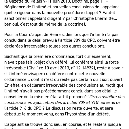
la
Gazette du Palais 9-11 juin 2013, Doctrine, page 11 -
Négligence de l'intimé et nouvelles conclusions de l'appelant -
quelle rigueur dans la nouvelle procédure d'appel ? Faut-il
sanctionner l'appelant diligent ?
par Christophe Lhermitte...
ben oui, c'est tout de même de la doctrine).
Pour la Cour d'appel de Rennes, dès lors que l'intimé n'a pas
conclu dans le délai prévu à l'article 909 du CPC, doivent être
déclarées irrecevables toutes ses autres conclusions.
Sachant que la première ordonnance, fort curieusement,
n'avait pas fait l'objet d'un déféré, lui conférant ainsi la force
irrévocable (Civ. 1re 10 avril 2013, n° 12-14939), reste à savoir
si l'intimé envisagera un déféré contre cette nouvelle
ordonnance... dont il n'est du reste pas certain qu'il soit ouvert.
En effet, en déclarant irrecevable des conclusions au motif que
l'intimé n'avait pas précédemment conclu dans son délai, le
conseiller de la mise en état a-t-il prononcé "
l'irrecevabilité des
conclusions en application des articles 909 et 910
" au sens de
l'article 916 du CPC ? La discussion reste ouverte, et sera
débattue le moment venu, dans l'hypothèse d'un déféré.
L'appelant se trouve donc seul en course, et le restera jusqu'à