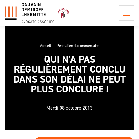
Accueil
Permalien du commentaire
QUI N'A PAS
QUI
RÉGULIÈREMENT CONCLU
SOMMES-
NOUS ?
DANS SON DÉLAI NE PEUT
POSTULATION ET
REPRÉSENTATION
PLUS CONCLURE !
LA
INFORMATION
PHILOSOPHIE
CONSEIL EN
PRÉCONTRACTUELLE
DU CABINET
PROCÉDURE
Mardi 08 octobre 2013
LES
CIVILE
LES HONORAIRES DE
PROCÉDURES
L'ÉQUIPE
POSTULATION ET DE
EN APPEL,
ASSISTANCE ET
REPRÉSENTATION
UNE AFFAIRE
CONSEIL
DE