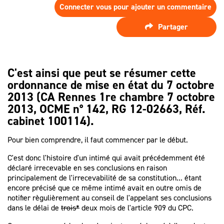
SPÉCIALISTE
LES HONORAIRES
Connecter vous pour ajouter un commentaire
D’ASSISTANCE
FAIRE APPEL
Partager
D'UN
LES AUTRES
JUGEMENT ?
DÉMARCHES
C'est ainsi que peut se résumer cette
PROCÉDURE
D'APPEL
ordonnance de mise en état du 7 octobre
2013 (CA Rennes 1re chambre 7 octobre
2013, OCME n° 142, RG 12-02663, Réf.
cabinet 100114).
Pour bien comprendre, il faut commencer par le début.
C'est donc l'histoire d'un intimé qui avait précédemment été
déclaré irrecevable en ses conclusions en raison
principalement de l'irrecevabilité de sa constitution... étant
encore précisé que ce même intimé avait en outre omis de
notifier règulièrement au conseil de l'appelant ses conclusions
dans le délai de
trois*
deux mois de l'article 909 du CPC.