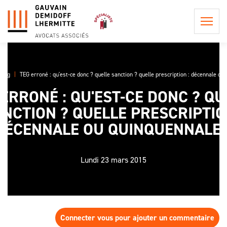
Blog
TEG erroné : qu'est-ce donc ? quelle sanction ? quelle prescription : décennale ou
 ERRONÉ : QU'EST-CE DONC ? QU
QUI
NCTION ? QUELLE PRESCRIPTIO
SOMMES-
NOUS ?
DÉCENNALE OU QUINQUENNALE 
POSTULATION ET
REPRÉSENTATION
LA
INFORMATION
PHILOSOPHIE
Lundi 23 mars 2015
CONSEIL EN
PRÉCONTRACTUELLE
DU CABINET
PROCÉDURE
LES
CIVILE
LES HONORAIRES DE
PROCÉDURES
L'ÉQUIPE
POSTULATION ET DE
EN APPEL,
ASSISTANCE ET
REPRÉSENTATION
UNE AFFAIRE
CONSEIL
DE
Connecter vous pour ajouter un commentaire