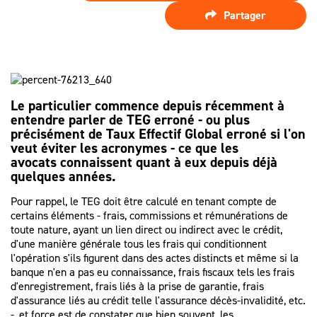
SPÉCIALISTE
LES HONORAIRES
Partager
D’ASSISTANCE
FAIRE APPEL
D'UN
LES AUTRES
JUGEMENT ?
DÉMARCHES
PROCÉDURE
Le particulier commence depuis récemment à
D'APPEL
entendre parler de
TEG erroné
- ou plus
précisément de Taux Effectif Global erroné si l'on
veut éviter les acronymes - ce que les
avocats connaissent quant à eux depuis déjà
quelques années.
Pour rappel, le TEG doit être calculé en tenant compte de
certains éléments - frais, commissions et rémunérations de
toute nature, ayant un lien direct ou indirect avec le crédit,
d'une manière générale tous les frais qui conditionnent
l'opération s'ils figurent dans des actes distincts et même si la
banque n'en a pas eu connaissance, frais fiscaux tels les frais
d'enregistrement, frais liés à la prise de garantie, frais
d'assurance liés au crédit telle l'assurance décès-invalidité, etc.
-, et force est de constater que bien souvent, les