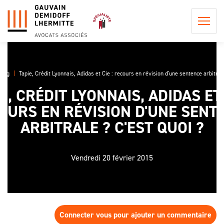
Blog
Tapie, Crédit Lyonnais, Adidas et Cie : recours en révision d'une sentence arbitrale
E, CRÉDIT LYONNAIS, ADIDAS ET 
QUI
OURS EN RÉVISION D'UNE SENT
SOMMES-
NOUS ?
ARBITRALE ? C'EST QUOI ?
POSTULATION ET
REPRÉSENTATION
LA
INFORMATION
PHILOSOPHIE
Vendredi 20 février 2015
CONSEIL EN
PRÉCONTRACTUELLE
DU CABINET
PROCÉDURE
LES
CIVILE
LES HONORAIRES DE
PROCÉDURES
L'ÉQUIPE
POSTULATION ET DE
EN APPEL,
ASSISTANCE ET
REPRÉSENTATION
UNE AFFAIRE
CONSEIL
DE
Connecter vous pour ajouter un commentaire