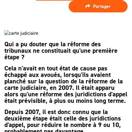
SPÉCIALISTE
LES HONORAIRES
Partager
D’ASSISTANCE
FAIRE APPEL
D'UN
LES AUTRES
JUGEMENT ?
DÉMARCHES
PROCÉDURE
Qui a pu douter que la réforme des
D'APPEL
tribunaux ne constituait qu'une première
étape ?
Cela n'avait en tout état de cause pas
échappé aux avoués, lorsqu'ils avaient
planché sur la question de la réforme de la
carte judiciaire, en 2007. Il était apparu
alors qu'une réforme des juridictions d'appel
était prévisible, à plus ou moins long terme.
Depuis 2007, il est donc connu que la
deuxième étape était celle des juridictions
d'appel, pour réduire le nombre à 9 ou 10,
probablement pas davantage.