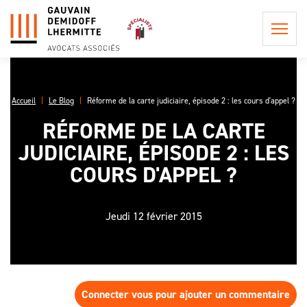
Accueil
Le Blog
Réforme de la carte judiciaire, épisode 2 : les cours d'appel ?
RÉFORME DE LA CARTE
QUI
JUDICIAIRE, ÉPISODE 2 : LES
SOMMES-
NOUS ?
COURS D'APPEL ?
POSTULATION ET
REPRÉSENTATION
LA
INFORMATION
PHILOSOPHIE
Jeudi 12 février 2015
CONSEIL EN
PRÉCONTRACTUELLE
DU CABINET
PROCÉDURE
LES
CIVILE
LES HONORAIRES DE
PROCÉDURES
L'ÉQUIPE
POSTULATION ET DE
EN APPEL,
ASSISTANCE ET
REPRÉSENTATION
UNE AFFAIRE
CONSEIL
DE
Connecter vous pour ajouter un commentaire