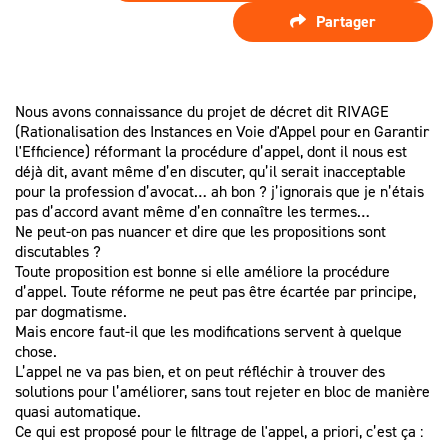
SPÉCIALISTE
LES HONORAIRES
Partager
D’ASSISTANCE
FAIRE APPEL
D'UN
LES AUTRES
JUGEMENT ?
DÉMARCHES
Nous avons connaissance du projet de décret dit RIVAGE
(Rationalisation des Instances en Voie d'Appel pour en Garantir
PROCÉDURE
l'Efficience) réformant la procédure d’appel, dont il nous est
D'APPEL
déjà dit, avant même d’en discuter, qu’il serait inacceptable
pour la profession d’avocat… ah bon ? j’ignorais que je n’étais
pas d’accord avant même d’en connaître les termes…
Ne peut-on pas nuancer et dire que les propositions sont
discutables ?
Toute proposition est bonne si elle améliore la procédure
d’appel. Toute réforme ne peut pas être écartée par principe,
par dogmatisme.
Mais encore faut-il que les modifications servent à quelque
chose.
L’appel ne va pas bien, et on peut réfléchir à trouver des
solutions pour l’améliorer, sans tout rejeter en bloc de manière
quasi automatique.
Ce qui est proposé pour le filtrage de l'appel, a priori, c’est ça :