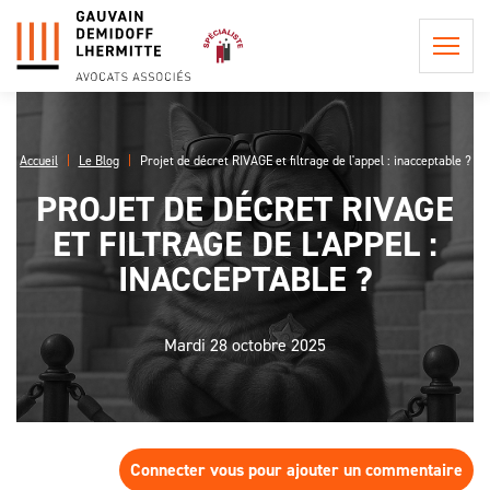
Accueil
Le Blog
Projet de décret RIVAGE et filtrage de l'appel : inacceptable ?
PROJET DE DÉCRET RIVAGE
QUI
ET FILTRAGE DE L'APPEL :
SOMMES-
NOUS ?
INACCEPTABLE ?
POSTULATION ET
REPRÉSENTATION
LA
INFORMATION
PHILOSOPHIE
Mardi 28 octobre 2025
CONSEIL EN
PRÉCONTRACTUELLE
DU CABINET
PROCÉDURE
LES
CIVILE
LES HONORAIRES DE
PROCÉDURES
L'ÉQUIPE
POSTULATION ET DE
EN APPEL,
ASSISTANCE ET
REPRÉSENTATION
UNE AFFAIRE
CONSEIL
DE
Connecter vous pour ajouter un commentaire